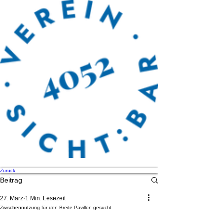
Zurück
Beitrag
27. März
1 Min. Lesezeit
Zwischennutzung für den Breite Pavillon gesucht