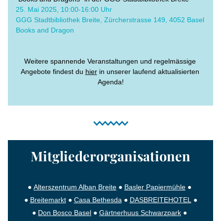
​25. Mai 2025, 10:00-16:00 Uhr
GGG Stadtbibliothek Breite, Zürcherstrasse 149, 4052 Basel
Books and Dragon
Weitere spannende Veranstaltungen und regelmässige 
Angebote findest du 
hier
 in unserer laufend aktualisierten 
Agenda!
Mitgliederorganisationen
● 
Alterszentrum Alban Breite
 ● 
Basler Papiermühle
 ● 
● 
Breitemarkt
 ● 
Casa Bethesda
 ● 
DASBREITEHOTEL
 ●
● 
Don Bosco Basel
 ● 
Gärtnerhuus Schwarzpark
● 