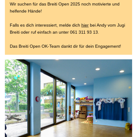
Wir suchen für das Breiti Open 2025 noch motivierte und 
helfende Hände!
Falls es dich interessiert, melde dich 
hier
 bei Andy vom Jugi 
Breiti oder ruf einfach an unter 
061 311 93 13
. 
Das Breiti Open OK-Team dankt dir für dein Engagement!