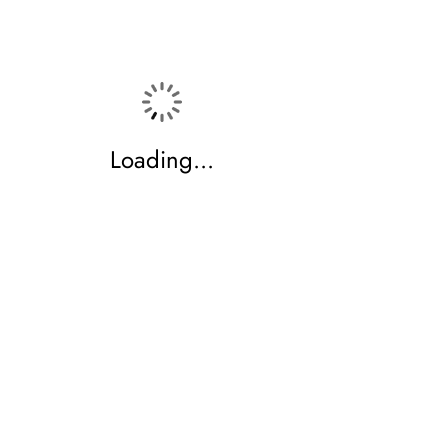
Loading...
Verein Sicht:Bar
c/o Breite Kiosk