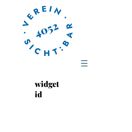
widget
id