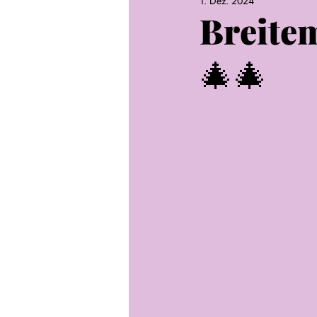
1. Dez. 2024
Breite
🎄🎄