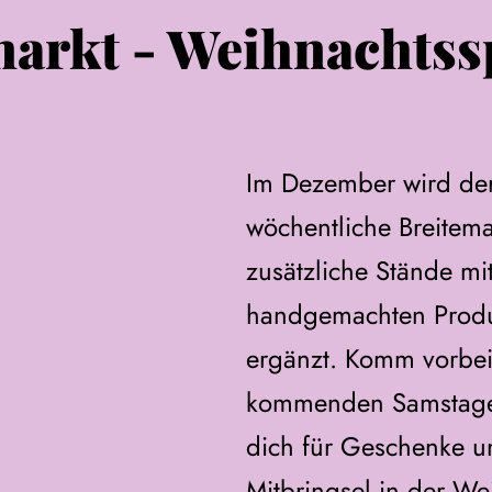
markt - Weihnachtss
Im Dezember wird der
wöchentliche Breitema
zusätzliche Stände mit
handgemachten Produ
ergänzt. Komm vorbei
kommenden Samstage
dich für Geschenke u
Mitbringsel in der We