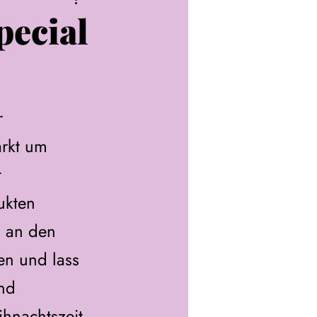
pecial
 
rkt um 
 
kten 
 an den 
n und lass 
nd 
ihnachtszeit 